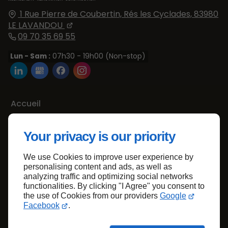
1 Rue Pierre de Coubertin, Rés les Cyclades,
83980
LE LAVANDOU
09 70 35 69 55
Lun - Sam :
07h30 - 19h00 (Non-stop)
Accueil
Contactez-nous
Your privacy is our priority
Mentions légales
Plan du site
We use Cookies to improve user experience by
personalising content and ads, as well as
analyzing traffic and optimizing social networks
functionalities. By clicking "I Agree" you consent to
Haut de page
the use of Cookies from our providers
Google
Facebook
.